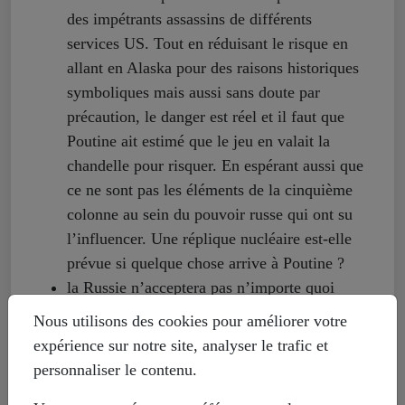
des impétrants assassins de différents
services US. Tout en réduisant le risque en
allant en Alaska pour des raisons historiques
symboliques mais aussi sans doute par
précaution, le danger est réel et il faut que
Poutine ait estimé que le jeu en valait la
chandelle pour risquer. En espérant aussi que
ce ne sont pas les éléments de la cinquième
colonne au sein du pouvoir russe qui ont su
l’influencer. Une réplique nucléaire est-elle
prévue si quelque chose arrive à Poutine ?
la Russie n’acceptera pas n’importe quoi
aboutissant à un scénario à la coréenne ou à
Nous utilisons des cookies pour améliorer votre
la chypriote, qui ne serait qu’une préparation
expérience sur notre site, analyser le trafic et
à une guerre plus terrible à laquelle nous
personnaliser le contenu.
serions mêlés en raison des choix des