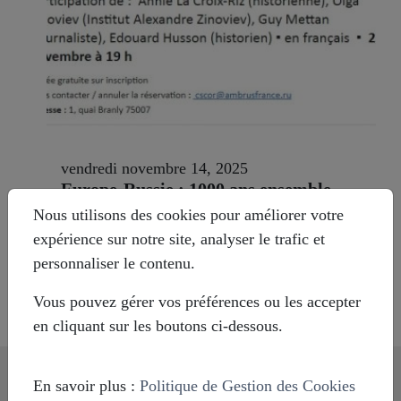
vendredi novembre 14, 2025
Europe-Russie : 1000 ans ensemble
pour le meilleur et pour le pire
Nous utilisons des cookies pour améliorer votre
expérience sur notre site, analyser le trafic et
personnaliser le contenu.
Voir toutes les actualités
Vous pouvez gérer vos préférences ou les accepter
en cliquant sur les boutons ci-dessous.
En savoir plus :
Politique de Gestion des Cookies