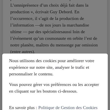
L’omniprésence d’un choix déjà fait dans la
production », écrivait Guy Debord. En
l’occurrence, il s’agit de la production de
l’information —de nos jours la marchandise
ultime — par des spécialistesaussi loin de
l’événement qu’un cosmonaute en orbite l’est de
notre planète, maîtres du mensonge par omission
(entre autres).
Nous utilisons des cookies pour améliorer votre
expérience sur notre site, analyser le trafic et
La doctrine d’Integrity Initiative
personnaliser le contenu.
GRU, CIA, MI5
Vous pouvez gérer vos préférences ou les accepter
Rentrons dans les détails.
en cliquant sur les boutons ci-dessous.
Le retentissant échec du GRU pris la main dans
le sac en Hollande, en octobre 2018, à fouiner
En savoir plus :
Politique de Gestion des Cookies
cybernétiquement dans l’enquête sur le Boeing