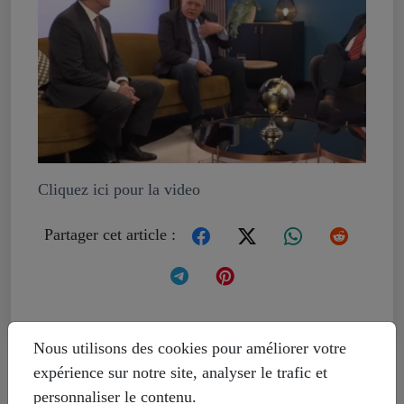
Cliquez ici pour la video
Partager cet article :
Nous utilisons des cookies pour améliorer votre
Livre témoignage d'un Suisse sur le
Donbass
expérience sur notre site, analyser le trafic et
personnaliser le contenu.