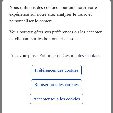
Nous utilisons des cookies pour améliorer votre
expérience sur notre site, analyser le trafic et
personnaliser le contenu.
Vous pouvez gérer vos préférences ou les accepter
Livre témoignage d'un Suisse sur le
Donbass
en cliquant sur les boutons ci-dessous.
En savoir plus :
Politique de Gestion des Cookies
Le massacre d'Odessa de mai 2014
Préférences des cookies
Refuser tous les cookies
Europe-Russie : 1000 ans ensemble
pour le meilleur et pour le pire
Accepter tous les cookies