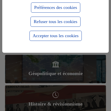
Actualités
Préférences des cookies
Refuser tous les cookies
Accepter tous les cookies
France-Russie Eurasie Diplo Politique
Culture
Géopolitique et économie
Histoire & révisionnisme