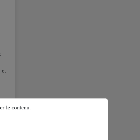
t
 et
er le contenu.
ent
ns