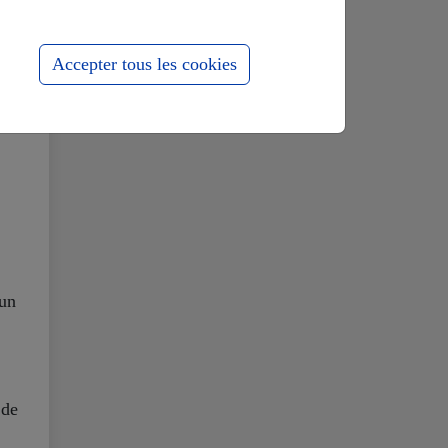
s
Accepter tous les cookies
en
e
’un
 de