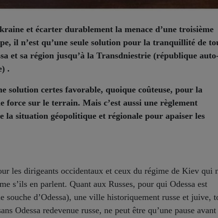
kraine et écarter durablement la menace d’une troisième
, il n’est qu’une seule solution pour la tranquillité de to
a et sa région jusqu’à la Transdniestrie (république auto
) .
ne solution certes favorable, quoique coûteuse, pour la
e force sur le terrain. Mais c’est aussi une règlement
 la situation géopolitique et régionale pour apaiser les
our les dirigeants occidentaux et ceux du régime de Kiev qui 
me s’ils en parlent. Quant aux Russes, pour qui Odessa est
e souche d’Odessa), une ville historiquement russe et juive, t
x sans Odessa redevenue russe, ne peut être qu’une pause avant