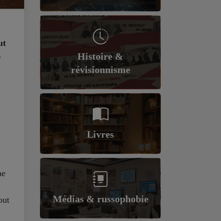
ut
Histoire &
-
révisionnisme
Livres
ne
Médias & russophobie
out