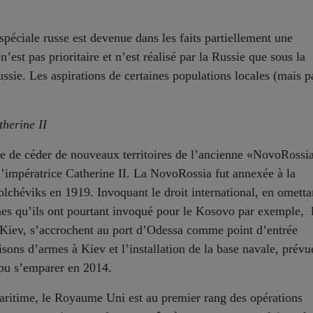
spéciale russe est devenue dans les faits partiellement une
n’est pas prioritaire et n’est réalisé par la Russie que sous la
ussie. Les aspirations de certaines populations locales (mais p
herine II
le de céder de nouveaux territoires de l’ancienne «NovoRossi
 l’impératrice Catherine II. La NovoRossia fut annexée à la
olchéviks en 1919. Invoquant le droit international, en ometta
mes qu’ils ont pourtant invoqué pour le Kosovo par exemple, 
 Kiev, s’accrochent au port d’Odessa comme point d’entrée
aisons d’armes à Kiev et l’installation de la base navale, prévu
 pu s’emparer en 2014.
ritime, le Royaume Uni est au premier rang des opérations