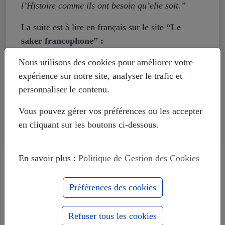
l’Histoire comme ils ont besoin qu’elle soit.”
La suite est à lire en français sur le site
“Le
saker francophone”
:
http://lesakerfrancophone.fr/pourquoi-loccident-
Nous utilisons des cookies pour améliorer votre
falsifie-lhistoire-de-la-seconde-guerre-mondiale
expérience sur notre site, analyser le trafic et
personnaliser le contenu.
Partager cet article :
Vous pouvez gérer vos préférences ou les accepter
en cliquant sur les boutons ci-dessous.
En savoir plus :
Politique de Gestion des Cookies
Livre témoignage d'un Suisse sur le
Donbass
Préférences des cookies
Le massacre d'Odessa de mai 2014
Refuser tous les cookies