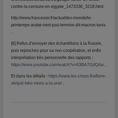
contre-la-censure-en-egypte_1473336_3218.html
http://www.francesoir.fr/actualites-monde/le-
printemps-arabe-nest-pas-termine-dit-macron-tunis
.
[6] Refus d’envoyer des échantillons à la Russie,
puis reproches pour sa non-coopération, et enfin
interprétation très personnelle des rapports :
https://www.youtube.com/watch?v=63BA7I2dQ4w
.
Et dans les détails :
https://www.les-crises.fr/affaire-
skripal-fake-news-a-la-une/
.