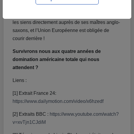
ne passent même plus par l’Union Européenne
pour donner leurs ordres. Le président français tient
les siens directement auprès de ses maîtres anglo-
saxons, et l’Union Européenne est obligée de
courir derrière !
Survivrons nous aux quatre années de
domination américaine totale qui nous
attendent ?
Liens :
[1] Extrait France 24:
https://www.dailymotion.com/video/x6hzedf
[2] Extraits BBC :
https://www.youtube.com/watch?
v=xvTjn1CJdiM