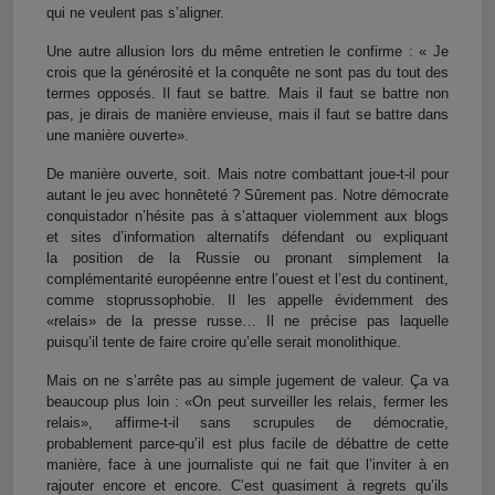
qui ne veulent pas s’aligner.
Une autre allusion lors du même entretien le confirme : « Je
crois que la générosité et la conquête ne sont pas du tout des
termes opposés. Il faut se battre. Mais il faut se battre non
pas, je dirais de manière envieuse, mais il faut se battre dans
une manière ouverte».
De manière ouverte, soit. Mais notre combattant joue-t-il pour
autant le jeu avec honnêteté ? Sûrement pas. Notre démocrate
conquistador n’hésite pas à s’attaquer violemment aux blogs
et sites d’information alternatifs défendant ou expliquant
la
position
de la Russie
ou pronant simplement la
complémentarité européenne entre l’ouest et l’est du continent,
comme stoprussophobie. Il
les appel
le évidemment d
es
«relais» de la presse russe…
Il ne précise pas laquelle
puisqu’il tente de faire croire qu’elle serait monolithique.
Mais on ne s’arrête pas au simple jugement de valeur. Ça va
beaucoup plus loin : «On peut surveiller les relais,
fermer les
relais
», affirme-t-il sans scrupules
de
démocrat
i
e,
probablement parce-qu’il est plus facile de débattre de cette
manière, face à une journaliste qui ne fait que l’inviter à en
rajouter encore et encore. C’est quasiment à regrets qu’ils