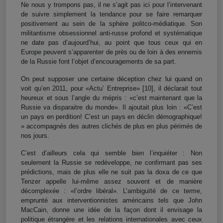
Ne nous
y
trompons pas, il ne s’agit pas ici pour l’intervenant
de suivre simplement la tendance pour se faire remarquer
positivement au sein de la sphère politco-médiatique. Son
militantisme obsessionnel anti-russe profond et systématique
ne date pas d’aujourd’hui, au point que tous ceux qui en
Europe peuvent s’apparenter de près ou de loin à des ennemis
de la Russie font l’objet d’encouragements de sa part.
On peut supposer une certaine déception chez lui quand on
voit qu’en 2011, pour «Actu’ Entreprise»
[10]
, il déclarait tout
heureux et sous l’angle du mépris : «c’est maintenant que la
Russie va disparaitre du monde». Il ajoutait plus loin : «C’est
un pays en perdition! C’est un pays
e
n déclin démographique!
» accompagnés des autres clichés de plus en plus périmés de
nos jours.
C’est d’ailleurs cela qui semble bien l’inquiéter : Non
seulement la Russie se redéveloppe, ne confirmant pas ses
prédictions, mais de plus elle ne suit pas la doxa de ce que
Tenzer appelle lui-même assez souvent et de manière
décomplexée : «l’ordre libéral». L’ambiguïté de ce terme,
emprunté aux interventionnistes américains tels que John
MacCain,
donne
une idée de la façon dont il envisage la
politique étrangère et les relations internationales avec ceux