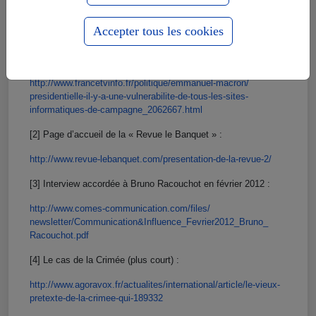
au sujet d’un candidat
[1
3
]
…
Accepter tous les cookies
Renvois aux liens :
[1] L’émission en question sur France Info :
http://www.francetvinfo.fr/
politique/emmanuel-macron/
presidentielle-il-y-a-une-
vulnerabilite-de-tous-les-
sites-
informatiques-de-
campagne_2062667.html
[2] Page d’accueil de la « Revue le Banquet » :
http://www.revue-lebanquet.
com/presentation-de-la-revue-
2/
[3] Interview accordée à Bruno Racouchot en février 2012 :
http://www.comes-
communication.com/files/
newsletter/Communication&
Influence_Fevrier2012_Bruno_
Racouchot.pdf
[4] Le cas de la Crimée (plus court) :
http://www.agoravox.fr/
actualites/international/
article/le-vieux-
pretexte-de-
la-crimee-qui-189332