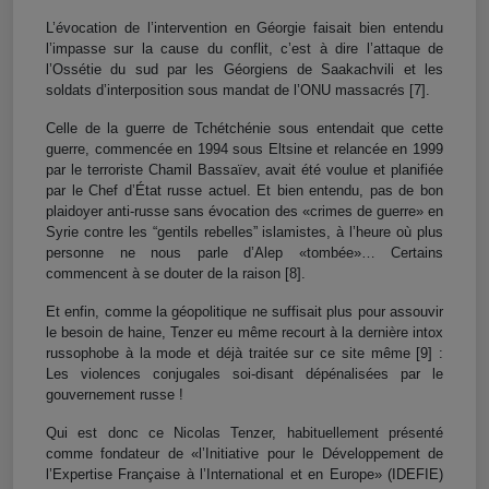
L’évocation de l’intervention en Géorgie faisait bien entendu
l’impasse sur la cause du conflit,
c’est à dire l’attaque de
l’Ossétie du sud par les Géorgiens de Saakachvili et les
soldats d’interposition sous mandat de l’ONU massacrés
[7]
.
Celle de la guerre de Tchétchénie sous entendait que cette
guerre, commencée en 1994 sous Eltsine et relancée en 1999
par le terroriste Chamil Bassaïev, avait été voulue et planifiée
par le Chef d’État russe actuel. Et bien entendu, pas de bon
plaidoyer anti-russe sans évocation des «crimes de guerre» en
Syrie contre les “gentils rebelles” islamistes, à l’heure où plus
personne ne nous parle d’Alep «tombée»… Certains
commencent à se douter de la raison
[8]
.
Et enfin, comme la géopolitique ne suffisait plus pour assouvir
le besoin de haine, Tenzer eu même recourt à la dernière intox
russophobe à la mode et déjà traitée sur ce site même [9] :
Les violences conjugales soi-disant dépénalisées par le
gouvernement russe !
Qui est donc ce
Nicolas Tenzer, habituellement présenté
comme fondateur de «l’Initiative pour le Développement de
l’Expertise Française à l’International et en Europe» (IDEFIE)