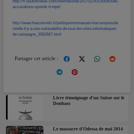
http://fr.sputniknews.com/
international/
201702141030083596-
accusations-sputnik-rt-rejet/
http://www.francetvinfo.fr/pol
itique/emmanuel-macron/preside
ntielle-il-y-a-une-vulnerabili
te-de-tous-les-sites-informati
ques-
de-campagne_2062667.html
Partager cet article :
Livre témoignage d'un Suisse sur le
Donbass
Le massacre d'Odessa de mai 2014