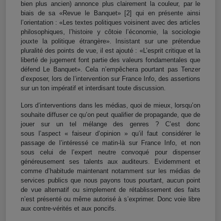
bien plus ancien) annonce plus clairement la couleur, par le
biais de sa «Revue le Banquet»
[2]
qui en présente ainsi
l’orientation : «Les textes politiques voisinent avec des articles
philosophiques, l’histoire y côtoie l’économie, la sociologie
jouxte la politique étrangère». Insistant sur une prétendue
pluralité des points de vue, il est ajouté : «L’esprit critique et la
liberté de jugement font partie des valeurs fondamentales que
défend Le Banquet». Cela n’empêchera pourtant pas Tenzer
d’exposer, lors de l’intervention sur France Info, des assertions
sur un ton impératif et interdisant toute discussion.
Lors d’interventions dans les médias, quoi de mieux, lorsqu’on
souhaite diffuser ce qu’on peut qualifier de propagande, que de
jouer sur un tel mélange des genres ? C’est donc
sous
l’
aspect «
faiseur d’opinion »
qu’il faut considérer le
passage de l’intéressé ce matin-là sur France Info, et non
sous celui de l’expert neutre convoqué pour dispenser
généreusement ses talents aux auditeurs.
Evidemment et
comme d’habitude maintenant notamment sur les médias de
services publics que nous payons tous pourtant, aucun point
de vue alternatif ou simplement de rétablissement des faits
n’est présenté ou même autorisé à s’exprimer. Donc voie libre
aux contre-vérités et aux poncifs.