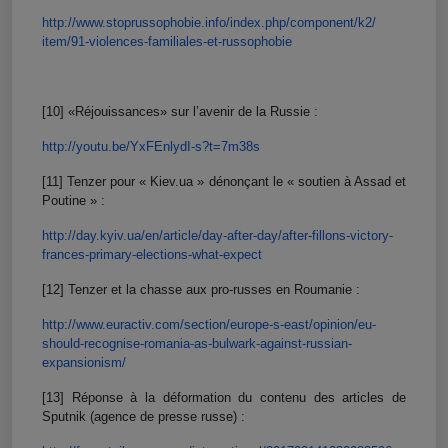
http://www.stoprussophobie.
info/index.php/component/k2/
item/91-violences-familiales-
et-russophobie
[10] «Réjouissances» sur l’avenir de la Russie :
http://youtu.be/YxFEnlydI-s?t=
7m38s
[11] Tenzer pour « Kiev.ua » dénonçant le « soutien à Assad et
Poutine » :
http://day.kyiv.ua/en/article/
day-after-day/after-fillons-
victory-
frances-primary-
elections-what-expect
[12] Tenzer et la chasse aux pro-russes en Roumanie :
http://www.euractiv.com/
section/europe-s-east/opinion/
eu-
should-recognise-romania-
as-bulwark-against-russian-
expansionism/
[13] Réponse à la déformation du contenu des articles de
Sputnik (agence de presse russe) :