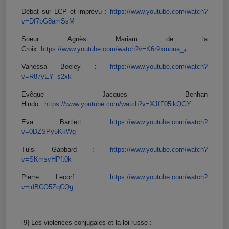
Débat sur LCP et imprévu :
https://www.youtube.com/watch?
v=Df7pG8amSsM
Soeur Agnès Mariam de la
Croix:
https://www.youtube.com/watch?
v=K6r9xmoua_₄
Vanessa Beeley :
https://www.youtube.com/watch?
v=R87yEY_s2xk
Evêque Jacques Benhan
Hindo :
https://www.youtube.com/watch?
v=XJfF05lkQGY
Eva Bartlett:
https://www.youtube.com/watch?
v=0DZSPy5KkWg
Tulsi Gabbard :
https://www.youtube.com/watch?
v=SKmsvHPft0k
Pierre Lecorf :
https://www.youtube.com/watch?
v=idBCO5ZqCQg
[9] Les violences conjugales et la loi russe :