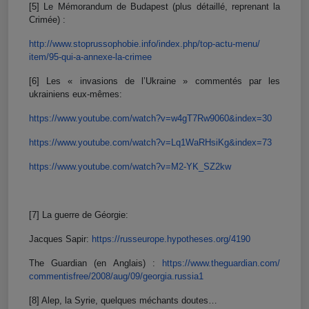
[5] Le Mémorandum de Budapest (plus détaillé, reprenant la
Crimée) :
http://www.stoprussophobie.
info/index.php/top-actu-menu/
item/95-qui-a-annexe-la-crimee
[6] Les « invasions de l’Ukraine » commentés par les
ukrainiens eux-mêmes:
https://www.youtube.com/watch?
v=w4gT7Rw9060&index=30
https://www.youtube.com/watch?
v=Lq1WaRHsiKg&index=73
https://www.youtube.com/watch?
v=M2-YK_SZ2kw
[7] La guerre de Géorgie:
Jacques Sapir:
https://russeurope.hypotheses.
org/4190
The Guardian (en Anglais) :
https://www.theguardian.com/
commentisfree/2008/aug/09/
georgia.russia1
[8] Alep, la Syrie, quelques méchants doutes…