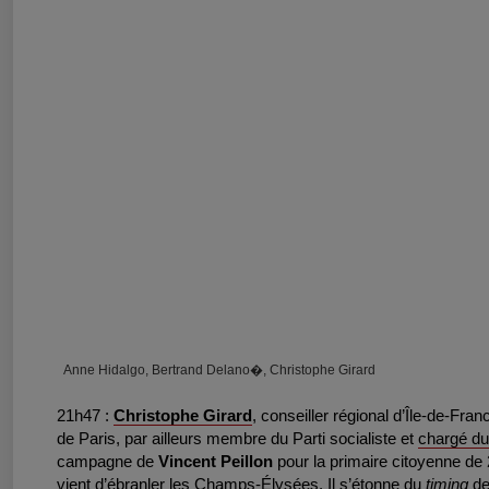
Anne Hidalgo, Bertrand Delano�, Christophe Girard
21h47 :
Christophe Girard
, conseiller régional d’Île-de-Fra
de Paris, par ailleurs membre du Parti socialiste et
chargé du 
campagne de
Vincent Peillon
pour la primaire citoyenne de 2
vient d’ébranler les Champs-Élysées. Il s’étonne du
timing
de 