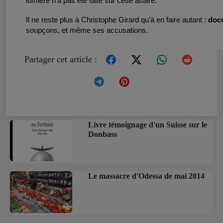
lumière n’a pas été faite sur cette affaire.
Il ne reste plus à Christophe Girard qu’à en faire autant :
doc
soupçons, et même ses accusations.
Partager cet article :
Livre témoignage d'un Suisse sur le
Donbass
Le massacre d'Odessa de mai 2014