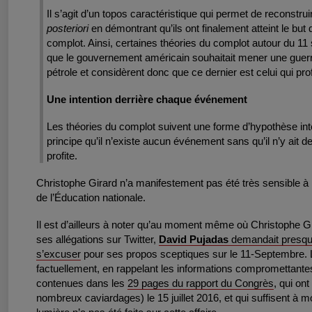
Il s’agit d’un topos caractéristique qui permet de reconstr
posteriori
en démontrant qu’ils ont finalement atteint le but 
complot. Ainsi, certaines théories du complot autour du 11
que le gouvernement américain souhaitait mener une guerr
pétrole et considèrent donc que ce dernier est celui qui pro
Une intention derrière chaque événement
Les théories du complot suivent une forme d’hypothèse inte
principe qu’il n’existe aucun événement sans qu’il n’y ait d
profite.
Christophe Girard n’a manifestement pas été très sensible à 
de l’Éducation nationale.
Il est d’ailleurs à noter qu’au moment même où Christophe Gir
ses allégations sur Twitter,
David Pujadas
demandait presq
s’excuser
pour ses propos sceptiques sur le 11-Septembre. 
factuellement, en rappelant les informations compromettantes
contenues dans les
29 pages du rapport du Congrès
, qui on
nombreux caviardages) le 15 juillet 2016, et qui suffisent à m