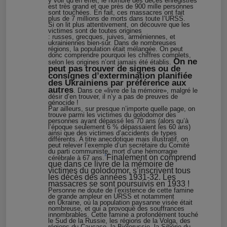
y voir qu’en effet, le nombre des décès enregistrés
est très grand et que près de 900 mille personnes
sont touchées.
En fait, ces massacres ont fait
plus de 7 millions de morts dans toute l’URSS.
S
i on
lit
plus attentivement, on découvre que les
victimes sont de toutes origines
:
r
usses,
g
recques, juives,
a
rméniennes, et
ukrainiennes bien-sûr. Dans de nombreuses
régions, la population était mélangée. On peut
donc comprendre pourquoi les chiffres complets,
On ne
selon les origines n’ont jamais été établis.
peut pas trouver de signes
ou de
consignes
d’extermination planifiée
des
U
krainiens par préférence
aux
autres
. Dans ce «livre de la mémoire», malgré le
désir d’en trouver, il n’y a pas de preuves de
génocide !
Par ailleurs, sur presque n’importe quelle page, on
trouve parmi les victimes du golodomor des
personnes ayant dépassé les 70 ans (alors qu’à
l’époque seulement 6 % dépassaient les 60 ans)
ainsi que des victimes d’accidents de types
différents. A titre anecdotique mais illustratif, on
peut relever l’exemple d’un secrétaire du Comité
du parti communiste, mort d’une hémorragie
3
Finalement on comprend
cérébrale à 67 ans.
que dans ce livre de la mémoire de
victimes du golodomor, s’inscrivent tous
les décès des années 1931-32.
Les
massacres se sont poursuivis en 1933 !
P
ersonne
ne doute de l’existence de cette famine
de grande ampleur en
URSS et notamment
en
Ukraine,
où la population paysanne visée était
nombreuse, et
qui a provoqué des souffrances
innombrables.
C
ette famine a profondément touché
le Sud de la Russie, les régions de la Volga, des
régions du Caucase,
la Biélorussie,
la Sibérie du