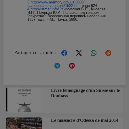
3
http://www.memory.gov.ua:8080/
ua/publication/content/1522.
htm
page 624
4
http://istmat.info/
Жиромская В.Б., Киселев
И.Н., Поляков Ю.А. Полвека под грифом
“секретно”: Всесоюзная перепись населения
1937 года. – М.: Наука, 1996.
Partager cet article :
Livre témoignage d'un Suisse sur le
Donbass
Le massacre d'Odessa de mai 2014