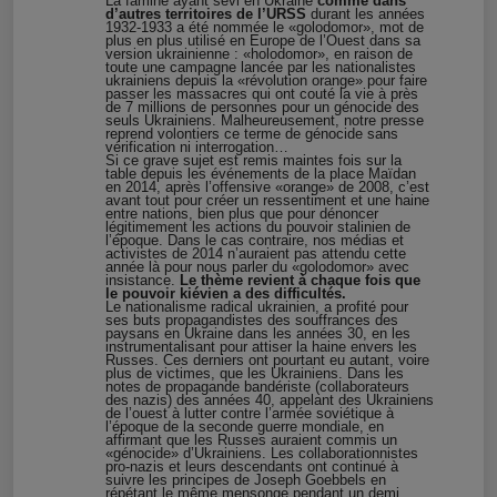
La famine ayant sévi en Ukraine
comme dans
d’autres territoires de l’URSS
durant les années
1932-1933 a été nommée le «golodomor», mot de
plus en plus utilisé en Europe de l’Ouest dans sa
version ukrainienne : «holodomor», en raison de
toute une campagne lancée par les nationalistes
ukrainiens depuis la «révolution orange» pour faire
passer les massacres qui ont couté la vie à près
de 7 millions de personnes pour un génocide des
seuls Ukrainiens. Malheureusement, notre presse
reprend volontiers ce terme de génocide sans
vérification ni interrogation…
Si ce grave sujet est remis maintes fois sur la
table depuis les événements de la place Maïdan
en 2014, après l’offensive «orange» de 2008, c’est
avant tout pour créer un ressentiment et une haine
entre nations, bien plus que pour dénoncer
légitimement les actions du pouvoir stalinien de
l’époque. Dans le cas contraire, nos médias et
activistes de 2014 n’auraient pas attendu cette
année là pour nous parler du «golodomor» avec
insistance.
Le thème revient à chaque fois que
le pouvoir kiévien a des difficultés.
Le nationalisme radical ukrainien, a profité pour
ses buts propagandistes des souffrances des
paysans en Ukraine dans les années 30, en les
instrumentalisant pour attiser la haine envers les
Russes. Ces derniers ont pourtant eu autant, voire
plus de victimes, que les Ukrainiens. Dans les
notes de propagande bandériste (collaborateurs
des nazis) des années 40, appelant des Ukrainiens
de l’ouest à lutter contre l’armée soviétique à
l’époque de la seconde guerre mondiale, en
affirmant que les Russes auraient commis un
«génocide» d’Ukrainiens. Les collaborationnistes
pro-nazis et leurs descendants ont continué à
suivre les principes de Joseph Goebbels en
répétant le même mensonge pendant un demi