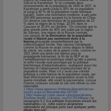
Sud et le Kazahstan. Si on compare deux
recensements de la population de 1926 et 1937, le
Kazahstan a perdu jusqu’à 30% de sa population
et jusqu’à 40 % de la population ru
rale
ethnique
kazakh. Selon une estimation moderne, à peu près
200.000 personnes auraient fui la famine en Chine.
On observe une diminution de la population de 23
% dans la région de la Volga, 20,5% dans le
4
Caucase et 20,4% en Ukraine.
On constate que la
plus grande perte de 30% est subie par la région
de Samara, une région de la Russie centrale.
L
es raisons de
la
diminution de la population
rurale n’étaient pas seulement dues à la
famine,
provoquée essentiellement par la
collectivisation forcée
.
Des raisons climatiques,
comme la Russie en avait connu depuis le début
du siècle, les suites de la guerre civile, comme en
1921 (dont une photo est reprise pour la
propagande kiévienne), la fin de la NEP et de
l’embellisement économique relatif qu’elle a permis
et enfin l’exode rural provoqué par la politique
bolchévique d’industrialisation, expliquent aussi les
famines et l’abaissement impressionnant de la
popualtion rurale. Mais s’il y avait une volonté
politique à cette baisse de la population rurale, qui
était effectivement en surpopulation avant la Ière
guerre mondiale, elle visait la paysannerie, conçue
comme «classe» sociale et non une ethnie ou une
nationalité.
1
https://www.agoravox.fr/
tribune-libre/article/ces-
russes-a-qui-on-demande-des-
197150
2
http://www.axl.cefan.ulaval.
ca/europe/ukraine-
2histoire.
htm#5_LUkraine_sovi%C3%A9tique
( le
paragraphe
5.1 «La politique d’ouverture envers les
nationalités» ici, cette source ukrainienne
nationaliste est presque juste sauf quelques petits
détails bien-
s
û
r
)