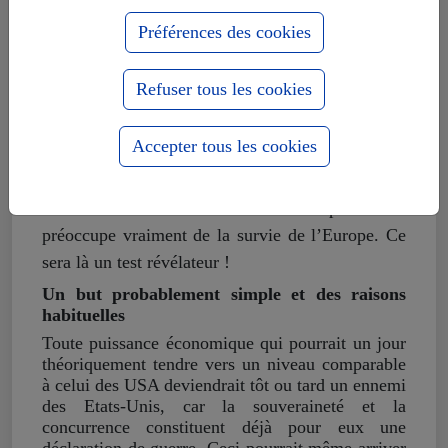
Le gaz de schiste américain sera plus cher et ce
Préférences des cookies
sont les avoirs de l’UE qui sont visés par des
États-Unis endettés. Les « amendes »
Refuser tous les cookies
américaines, en vertu de règles états-uniennes et
non européennes, contre les banques européennes
Accepter tous les cookies
l’ont largement prouvé. Et les dirigeants de nos
pays n’ont rien dit pour défendre leurs peuples.
Nous verrons donc si l’Union Européenne se
préoccupe vraiment de la survie de l’Europe. Ce
sera là un test révélateur !
Un but probablement simple et des raisons
habituelles
Toute puissance économique qui pourrait un jour
théoriquement tendre vers un niveau comparable
à celui des USA deviendrait tôt ou tard un ennemi
des Etats-Unis, car la souveraineté et la
concurrence constituent déjà pour eux une