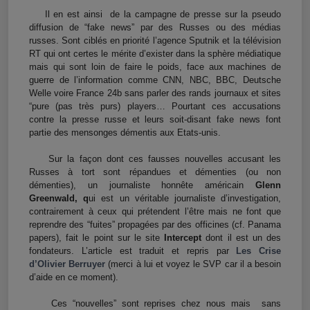
Il en est ainsi de la campagne de presse sur la pseudo
diffusion de “fake news” par des Russes ou des médias
russes. Sont ciblés en priorité l’agence Sputnik et la télévision
RT qui ont certes le mérite d’exister dans la sphère médiatique
mais qui sont loin de faire le poids, face aux machines de
guerre de l’information comme CNN, NBC, BBC, Deutsche
Welle voire France 24b sans parler des rands journaux et sites
“pure (pas très purs) players… Pourtant ces accusations
contre la presse russe et leurs soit-disant fake news font
partie des mensonges démentis aux Etats-unis.
Sur la façon dont ces fausses nouvelles accusant les
Russes à tort sont répandues et démenties (ou non
démenties), un journaliste honnête américain
Glenn
Greenwald, q
ui est un véritable journaliste d’investigation,
contrairement à ceux qui prétendent l’être mais ne font que
reprendre des “fuites” propagées par des officines (cf. Panama
papers), fait le point sur le site
Intercept
dont il est un des
fondateurs. L’article est traduit et repris par
Les Crise
d’Olivier Berruyer
(merci à lui et voyez le SVP car il a besoin
d’aide en ce moment).
Ces “nouvelles” sont reprises chez nous mais sans