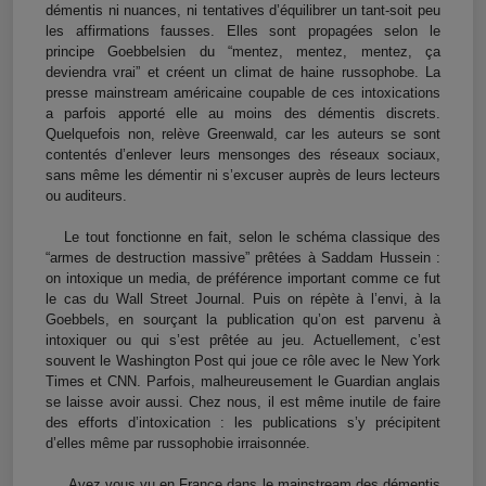
démentis ni nuances, ni tentatives d’équilibrer un tant-soit peu
les affirmations fausses. Elles sont propagées selon le
principe Goebbelsien du “mentez, mentez, mentez, ça
deviendra vrai” et créent un climat de haine russophobe. La
presse mainstream américaine coupable de ces intoxications
a parfois apporté elle au moins des démentis discrets.
Quelquefois non, relève Greenwald, car les auteurs se sont
contentés d’enlever leurs mensonges des réseaux sociaux,
sans même les démentir ni s’excuser auprès de leurs lecteurs
ou auditeurs.
Le tout fonctionne en fait, selon le schéma classique des
“armes de destruction massive” prêtées à Saddam Hussein :
on intoxique un media, de préférence important comme ce fut
le cas du Wall Street Journal. Puis on répète à l’envi, à la
Goebbels, en sourçant la publication qu’on est parvenu à
intoxiquer ou qui s’est prêtée au jeu. Actuellement, c’est
souvent le Washington Post qui joue ce rôle avec le New York
Times et CNN. Parfois, malheureusement le Guardian anglais
se laisse avoir aussi. Chez nous, il est même inutile de faire
des efforts d’intoxication : les publications s’y précipitent
d’elles même par russophobie irraisonnée.
Avez vous vu en France dans le mainstream des démentis