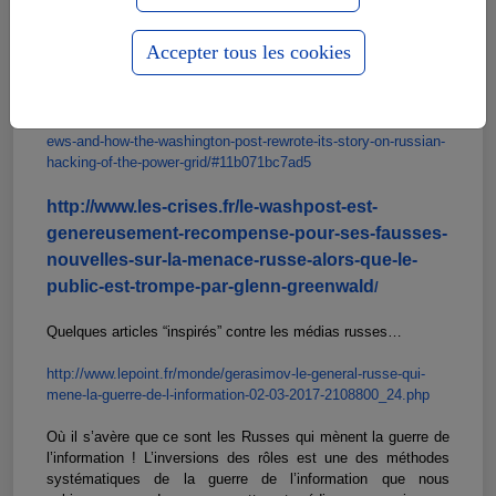
news-about-russi
a-threat-while-public-is-
Accepter tous les cookies
decei
ved/
https://www.forbes.com/sites/
kalevleetaru/2017/01/01/fake-n
ews-and-how-the-washington-pos
t-rewrote-its-story-on-russian
-
hacking-of-the-power-grid/#
11b071bc7ad5
http://www.les-crises.fr/le-wa
shpost-est-
genereusement-recom
pense-pour-ses-fausses-
nouvell
es-sur-la-menace-russe-alors-q
ue-le-
public-est-trompe-par-gl
enn-greenwald
/
Quelques articles “inspirés” contre les médias russes…
http://www.lepoint.fr/monde/g
erasimov-le-general-russe-qui-
mene-la-guerre-de-l-informatio
n-02-03-2017-2108800_24.php
Où il s’avère que ce sont les Russes qui mènent la guerre de
l’information ! L’inversions des rôles est une des méthodes
systématiques de la guerre de l’information que nous