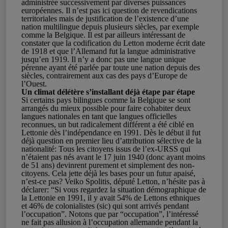
administrée successivement par diverses puissances
européennes. Il n’est pas ici question de revendications
territoriales mais de justification de l’existence d’une
nation multilingue depuis plusieurs siècles, par exemple
comme la Belgique. Il est par ailleurs intéressant de
constater que la codification du Letton moderne écrit date
de 1918 et que l’Allemand fut la langue administrative
jusqu’en 1919. Il n’y a donc pas une langue unique
pérenne ayant été parlée par toute une nation depuis des
siècles, contrairement aux cas des pays d’Europe de
l’Ouest.
Un climat délétère s’installant déjà étape par étape
Si certains pays bilingues comme la Belgique se sont
arrangés du mieux possible pour faire cohabiter deux
langues nationales en tant que langues officielles
reconnues, un but radicalement différent a été ciblé en
Lettonie dès l’indépendance en 1991. Dès le début il fut
déjà question en premier lieu d’attribution sélective de la
nationalité: Tous les citoyens issus de l’ex-URSS qui
n’étaient pas nés avant le 17 juin 1940 (donc ayant moins
de 51 ans) devinrent purement et simplement des non-
citoyens. Cela jette déjà les bases pour un futur apaisé,
n’est-ce pas? Veiko Spolitis, député Letton, n’hésite pas à
déclarer: “Si vous regardez la situation démographique de
la Lettonie en 1991, il y avait 54% de Lettons ethniques
et 46% de colonialistes (sic) qui sont arrivés pendant
l’occupation”. Notons que par “occupation”, l’intéressé
ne fait pas allusion à l’occupation allemande pendant la