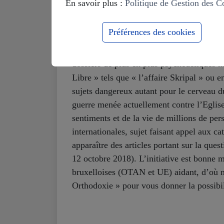
En savoir plus :
Politique de Gestion des C
vision ethnocentrique qu’il a du monde.
Préférences des cookies
Dans les quatre articles de notre série «
dossiers de plus en plus psychédéliques m
Libre » tels que « l’affaire Skripal » ou e
sujets dangereux autant pour le cerveau d
guerre menée actuellement contre l’Eglise
sentiments et de la vie de millions de per
internationales, sujet faisant appel aux c
apparaître des articles portant sur la que
12 octobre 2018). L’initiative est bonne m
bruxelloises (OTAN et UE) aidant, d’où n
Orthodoxie » pour vous donner la possibil