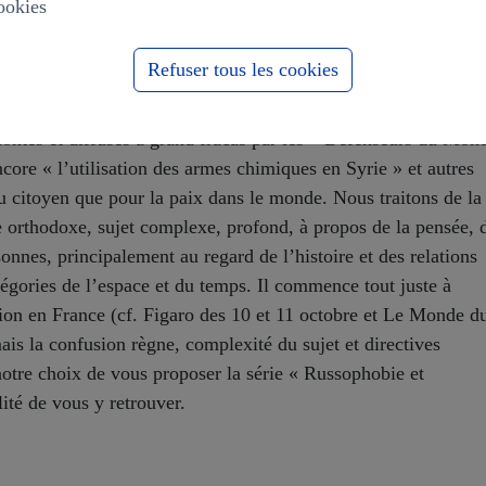
ookies
Refuser tous les cookies
 Russophobie et Orthodoxie », nous ne revenons pas sur les
ontés et diffusés à grand fracas par les « Défenseurs du Mon
ncore « l’utilisation des armes chimiques en Syrie » et autres
u citoyen que pour la paix dans le monde. Nous traitons de la
 orthodoxe, sujet complexe, profond, à propos de la pensée, 
sonnes, principalement au regard de l’histoire et des relations
atégories de l’espace et du temps. Il commence tout juste à
stion en France (cf. Figaro des 10 et 11 octobre et Le Monde d
ais la confusion règne, complexité du sujet et directives
otre choix de vous proposer la série « Russophobie et
ité de vous y retrouver.