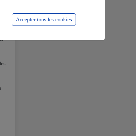
Accepter tous les cookies
de
des
u