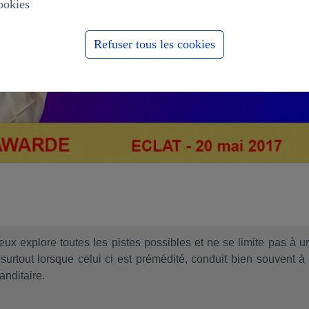
ookies
Refuser tous les cookies
eux explore toutes les pistes possibles et ne se limite pas à u
urtout lorsque celui ci est prémédité, conduit bien souvent à 
nditaire.