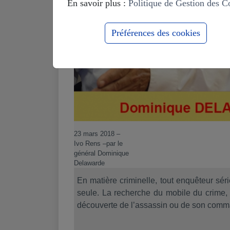
En savoir plus :
Politique de Gestion des C
Préférences des cookies
23 mars 2018
–
Ivo Rens –
par le
général Dominique
Delawarde
En matière criminelle, tout enquêteur séri
seule. La recherche du mobile du crime, s
découverte de l’assassin ou de son comma