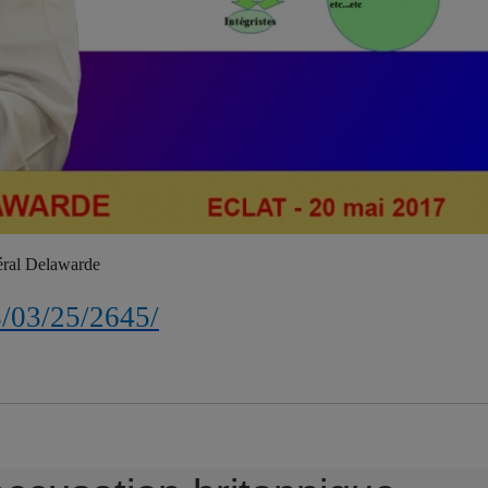
néral Delawarde
8/0
3/25/2645/