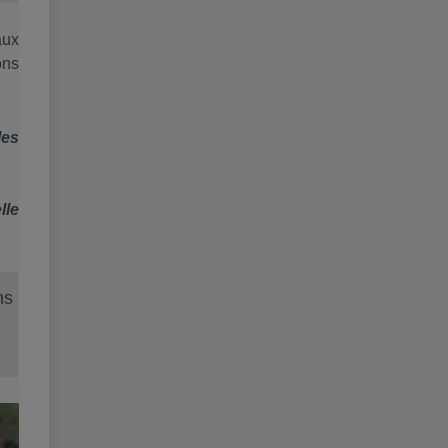
aux
ons
les
lle
ns