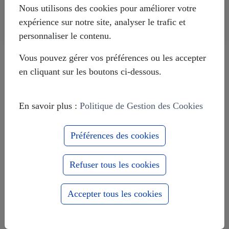
Nous utilisons des cookies pour améliorer votre
expérience sur notre site, analyser le trafic et
personnaliser le contenu.
Livre témoignage d'un Suisse sur le
Vous pouvez gérer vos préférences ou les accepter
Donbass
en cliquant sur les boutons ci-dessous.
Le massacre d'Odessa de mai 2014
En savoir plus :
Politique de Gestion des Cookies
Préférences des cookies
Europe-Russie : 1000 ans ensemble
Refuser tous les cookies
pour le meilleur et pour le pire
Accepter tous les cookies