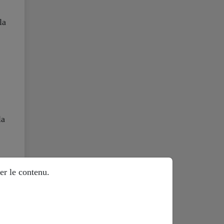
la
la
er le contenu.
us