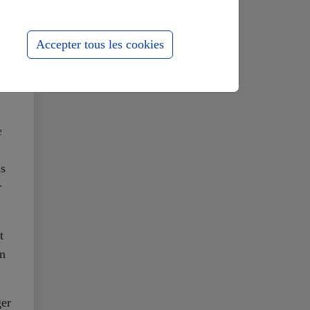
Accepter tous les cookies
e
ns
r
t
un
ger