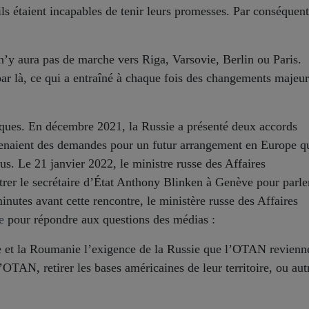
ls étaient incapables de tenir leurs promesses. Par conséquent
l n’y aura pas de marche vers Riga, Varsovie, Berlin ou Paris.
ar là, ce qui a entraîné à chaque fois des changements majeur
giques. En décembre 2021, la Russie a présenté deux accords
renaient des demandes pour un futur arrangement en Europe q
ous. Le 21 janvier 2022, le ministre russe des Affaires
trer le secrétaire d’État Anthony Blinken à Genève pour parle
nutes avant cette rencontre, le ministère russe des Affaires
e
pour répondre aux questions des médias :
ie et la Roumanie l’exigence de la Russie que l’OTAN revienn
’OTAN, retirer les bases américaines de leur territoire, ou aut