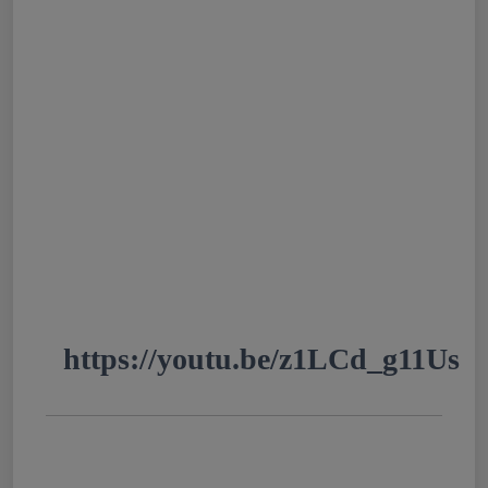
Interdit d’interdire / Culture
(numéro 147), Frédéric Taddeï
reçoit Jacques Baud, ancien
membre du renseignement
suisse pour son livre
«Gouverner par les fake
news», chez MAX MILO
:
https://youtu.be/z1LCd_g11Us