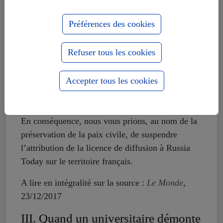
Guerre hybride
Préférences des cookies
[…]
Refuser tous les cookies
Dans un tel contexte de guerre hybride,
l’autorisation donnée à Russia Today de diffuser
Accepter tous les cookies
en France est d’une extrême gravité car elle peut
conduire au brouillage des esprits et à la désunion
des Français.
En conséquence, nous vous prions, au nom de la
préservation de la paix civile, de suspendre
l’attribution de la licence de diffusion à Russia
Today sur le territoire français.
A lire en intégralité sur la source :
Le Monde
,
23/12/2017
III. Quand un universitaire démonte