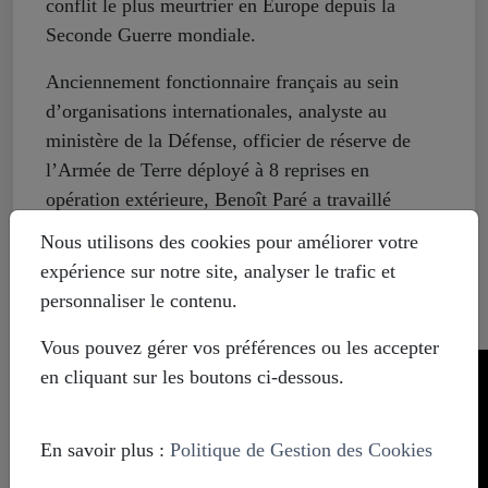
conflit le plus meurtrier en Europe depuis la
Seconde Guerre mondiale.
Anciennement fonctionnaire français au sein
d’organisations internationales, analyste au
ministère de la Défense, officier de réserve de
l’Armée de Terre déployé à 8 reprises en
opération extérieure, Benoît Paré a travaillé
pendant de nombreuses années dans quelques-
Nous utilisons des cookies pour améliorer votre
unes des principales zones de crise internationale
expérience sur notre site, analyser le trafic et
de ces trois dernières décennies (ex-Yougoslavie,
personnaliser le contenu.
Afghanistan, Liban, Pakistan, et Ukraine).
Vous pouvez gérer vos préférences ou les accepter
en cliquant sur les boutons ci-dessous.
En savoir plus :
Politique de Gestion des Cookies