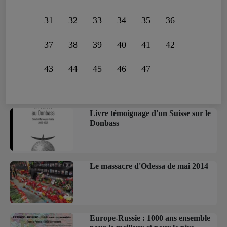
31
32
33
34
35
36
37
38
39
40
41
42
43
44
45
46
47
Livre témoignage d'un Suisse sur le
Donbass
Le massacre d'Odessa de mai 2014
Europe-Russie : 1000 ans ensemble