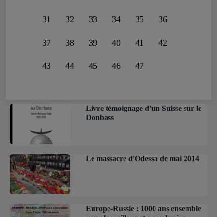
31
32
33
34
35
36
37
38
39
40
41
42
43
44
45
46
47
Livre témoignage d'un Suisse sur le
Donbass
Le massacre d'Odessa de mai 2014
Europe-Russie : 1000 ans ensemble