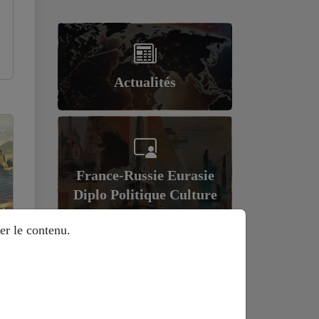
Actualités
France-Russie Eurasie
Diplo Politique Culture
er le contenu.
Géopolitique et
économie