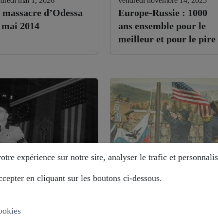
dredi mai 1, 2026
vendredi novembre 14, 2025
 massacre d’Odessa
Europe-Russie : 1000
 mai 2014
ans ensemble pour le
meilleur et pour le pire
tre expérience sur notre site, analyser le trafic et personnalis
cepter en cliquant sur les boutons ci-dessous.
di août 12, 2025
mardi août 12, 2025
stoire déformée : les
Alaska : comment la
ropéistes veulent
Russie évite le piège ?
ookies