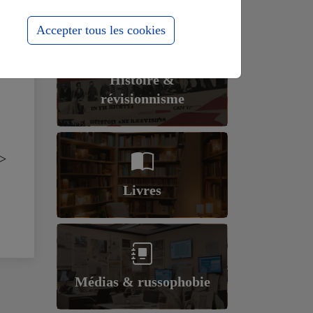
Accepter tous les cookies
Histoire &
révisionnisme
>
Livres
Médias & russophobie