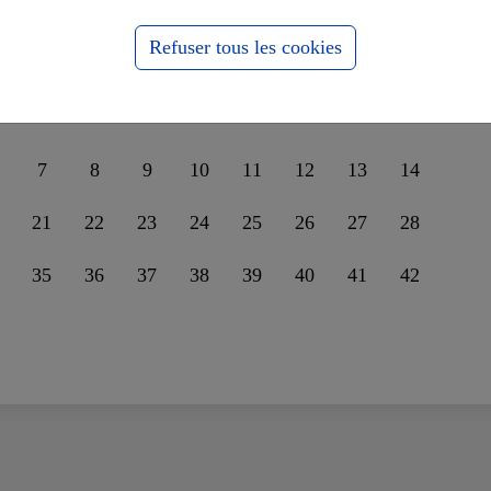
nder leur unité sur la
ssophobie
Refuser tous les cookies
7
8
9
10
11
12
13
14
21
22
23
24
25
26
27
28
35
36
37
38
39
40
41
42