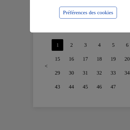
supportais plus le
fo
mensonge
ru
Préférences des cookies
1
2
3
4
5
6
15
16
17
18
19
20
<
29
30
31
32
33
34
43
44
45
46
47