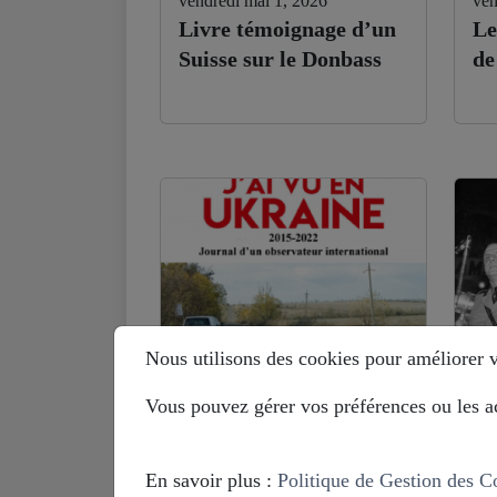
vendredi mai 1, 2026
ven
Livre témoignage d’un
Le
Suisse sur le Donbass
de
Nous utilisons des cookies pour améliorer vo
Vous pouvez gérer vos préférences ou les ac
lundi septembre 29, 2025
mar
Benoit Paré (ex-OSCE
Hi
en Ukraine) : je ne
Eu
En savoir plus :
Politique de Gestion des C