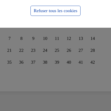
nder leur unité sur la
ssophobie
Refuser tous les cookies
7
8
9
10
11
12
13
14
21
22
23
24
25
26
27
28
35
36
37
38
39
40
41
42