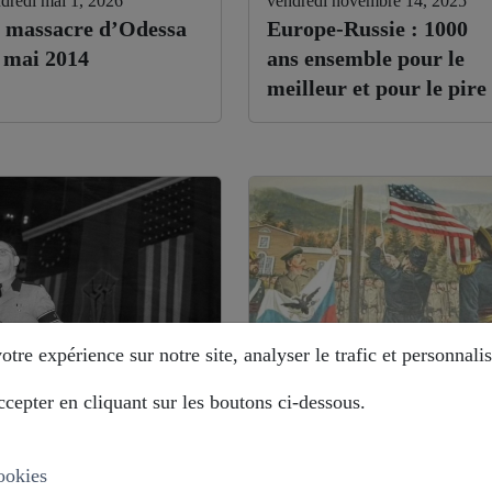
dredi mai 1, 2026
vendredi novembre 14, 2025
 massacre d’Odessa
Europe-Russie : 1000
 mai 2014
ans ensemble pour le
meilleur et pour le pire
tre expérience sur notre site, analyser le trafic et personnalis
cepter en cliquant sur les boutons ci-dessous.
di août 12, 2025
mardi août 12, 2025
stoire déformée : les
Alaska : comment la
ropéistes veulent
Russie évite le piège ?
ookies