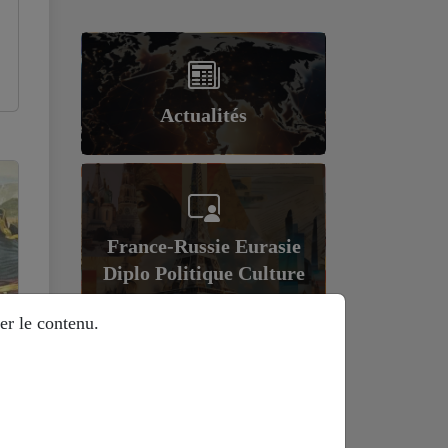
Actualités
France-Russie Eurasie
Diplo Politique Culture
er le contenu.
Géopolitique et
économie