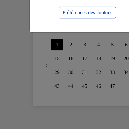
supportais plus le
fo
mensonge
ru
Préférences des cookies
1
2
3
4
5
6
15
16
17
18
19
20
<
29
30
31
32
33
34
43
44
45
46
47