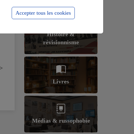
Accepter tous les cookies
Histoire &
révisionnisme
>
Livres
Médias & russophobie