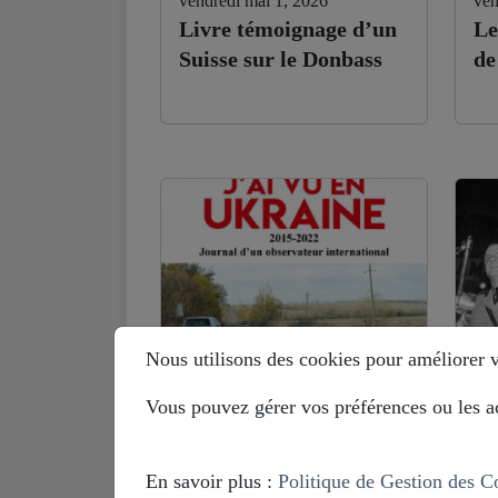
vendredi mai 1, 2026
ven
Livre témoignage d’un
Le
Suisse sur le Donbass
de
Nous utilisons des cookies pour améliorer vo
Vous pouvez gérer vos préférences ou les ac
lundi septembre 29, 2025
mar
Benoit Paré (ex-OSCE
Hi
en Ukraine) : je ne
Eu
En savoir plus :
Politique de Gestion des C