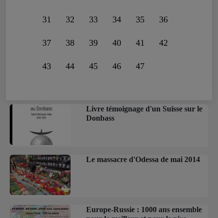
31
32
33
34
35
36
37
38
39
40
41
42
43
44
45
46
47
Livre témoignage d'un Suisse sur le
Donbass
Le massacre d'Odessa de mai 2014
Europe-Russie : 1000 ans ensemble