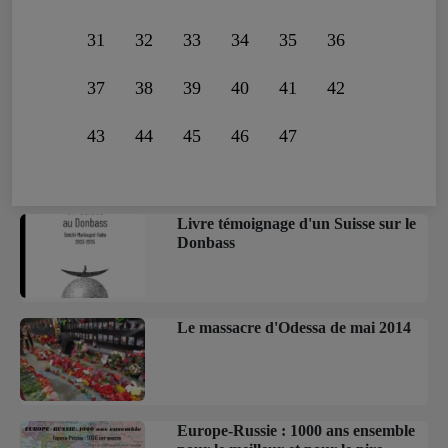
31
32
33
34
35
36
37
38
39
40
41
42
43
44
45
46
47
Livre témoignage d'un Suisse sur le
Donbass
Le massacre d'Odessa de mai 2014
Europe-Russie : 1000 ans ensemble