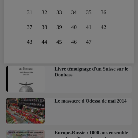
31
32
33
34
35
36
37
38
39
40
41
42
43
44
45
46
47
Livre témoignage d'un Suisse sur le
Donbass
Le massacre d'Odessa de mai 2014
Europe-Russie : 1000 ans ensemble