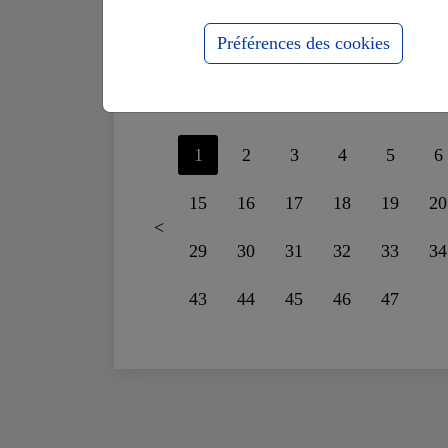
supportais plus le
fo
mensonge
ru
Préférences des cookies
1
2
3
4
5
6
15
16
17
18
19
20
<
29
30
31
32
33
34
43
44
45
46
47