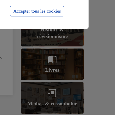
Accepter tous les cookies
Histoire &
révisionnisme
>
Livres
Médias & russophobie