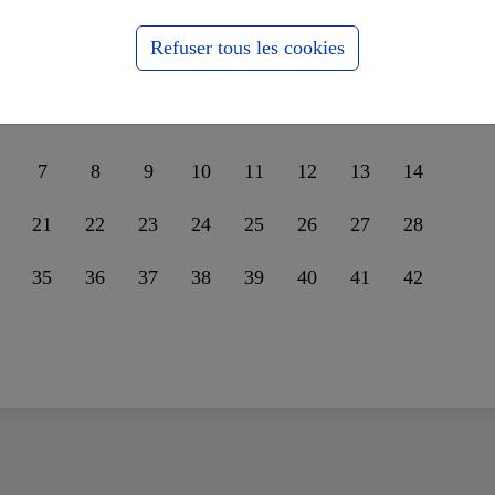
nder leur unité sur la
ssophobie
Refuser tous les cookies
7
8
9
10
11
12
13
14
21
22
23
24
25
26
27
28
35
36
37
38
39
40
41
42