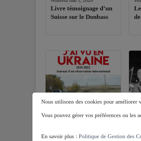
vendredi mai 1, 2026
ven
Livre témoignage d’un
Le
Suisse sur le Donbass
de
Nous utilisons des cookies pour améliorer vo
Vous pouvez gérer vos préférences ou les ac
lundi septembre 29, 2025
mar
Benoit Paré (ex-OSCE
Hi
en Ukraine) : je ne
Eu
En savoir plus :
Politique de Gestion des C