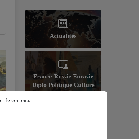
Actualités
France-Russie Eurasie
Diplo Politique Culture
er le contenu.
Géopolitique et
économie