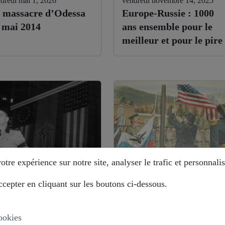
dredi mai 1, 2026
vendredi novembre 14, 2025
 massacre d’Odessa
Europe-Russie : 1000
 mai 2014
ans ensemble pour le
meilleur et pour le pire
tre expérience sur notre site, analyser le trafic et personnalis
cepter en cliquant sur les boutons ci-dessous.
di août 12, 2025
mardi août 12, 2025
stoire déformée : les
Alaska : comment la
ropéistes veulent
Russie évite le piège ?
ookies