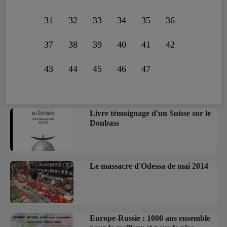
31
32
33
34
35
36
37
38
39
40
41
42
43
44
45
46
47
Livre témoignage d'un Suisse sur le
Donbass
Le massacre d'Odessa de mai 2014
Europe-Russie : 1000 ans ensemble