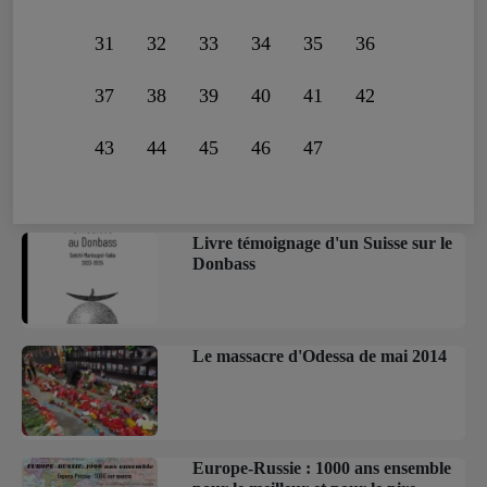
31
32
33
34
35
36
37
38
39
40
41
42
43
44
45
46
47
Livre témoignage d'un Suisse sur le
Donbass
Le massacre d'Odessa de mai 2014
Europe-Russie : 1000 ans ensemble