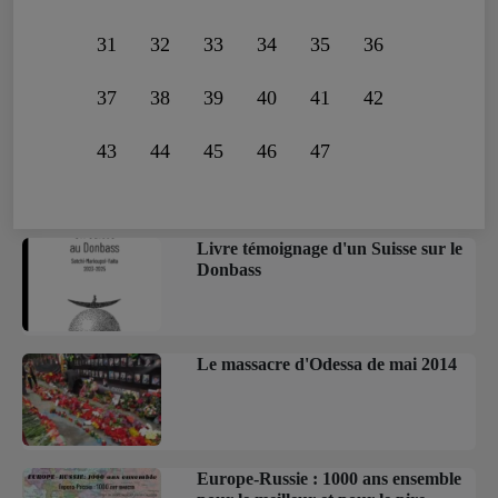
31
32
33
34
35
36
37
38
39
40
41
42
43
44
45
46
47
Livre témoignage d'un Suisse sur le
Donbass
Le massacre d'Odessa de mai 2014
Europe-Russie : 1000 ans ensemble