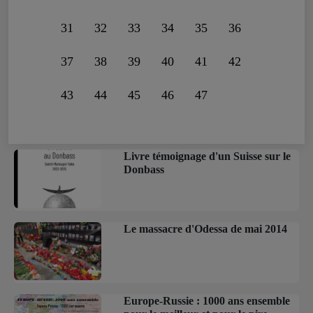
31
32
33
34
35
36
37
38
39
40
41
42
43
44
45
46
47
Livre témoignage d'un Suisse sur le
Donbass
Le massacre d'Odessa de mai 2014
Europe-Russie : 1000 ans ensemble