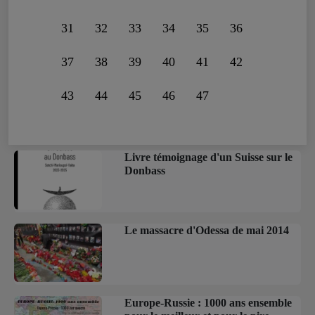
31
32
33
34
35
36
37
38
39
40
41
42
43
44
45
46
47
Livre témoignage d'un Suisse sur le
Donbass
Le massacre d'Odessa de mai 2014
Europe-Russie : 1000 ans ensemble