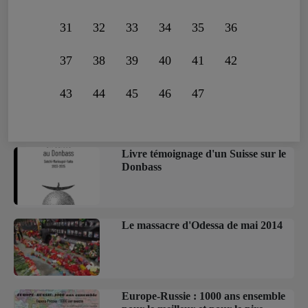
31
32
33
34
35
36
37
38
39
40
41
42
43
44
45
46
47
Livre témoignage d'un Suisse sur le
Donbass
Le massacre d'Odessa de mai 2014
Europe-Russie : 1000 ans ensemble