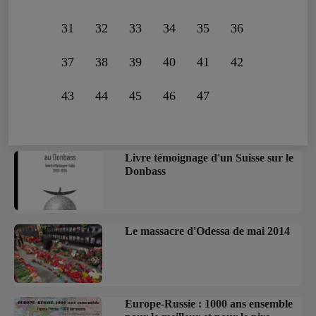
31
32
33
34
35
36
37
38
39
40
41
42
43
44
45
46
47
Livre témoignage d'un Suisse sur le
Donbass
Le massacre d'Odessa de mai 2014
Europe-Russie : 1000 ans ensemble