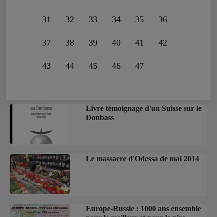
31
32
33
34
35
36
37
38
39
40
41
42
43
44
45
46
47
Livre témoignage d'un Suisse sur le
Donbass
Le massacre d'Odessa de mai 2014
Europe-Russie : 1000 ans ensemble