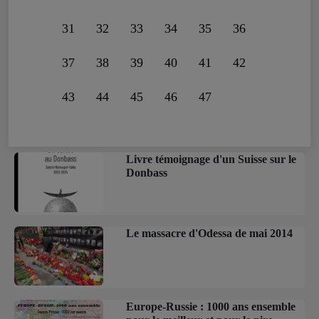
31
32
33
34
35
36
37
38
39
40
41
42
43
44
45
46
47
Livre témoignage d'un Suisse sur le
Donbass
Le massacre d'Odessa de mai 2014
Europe-Russie : 1000 ans ensemble