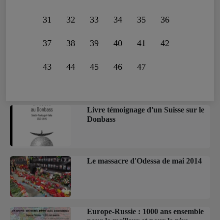
31
32
33
34
35
36
37
38
39
40
41
42
43
44
45
46
47
Livre témoignage d'un Suisse sur le
Donbass
Le massacre d'Odessa de mai 2014
Europe-Russie : 1000 ans ensemble