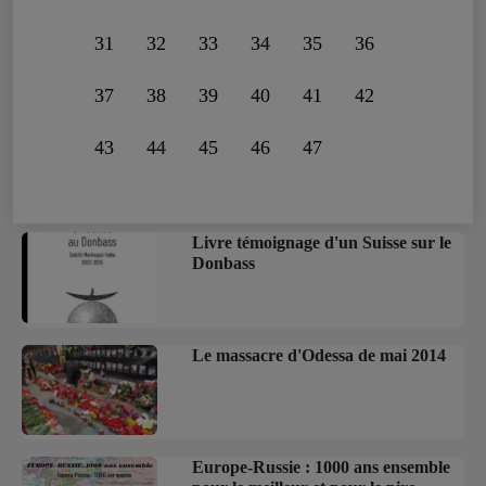
31
32
33
34
35
36
37
38
39
40
41
42
43
44
45
46
47
Livre témoignage d'un Suisse sur le
Donbass
Le massacre d'Odessa de mai 2014
Europe-Russie : 1000 ans ensemble