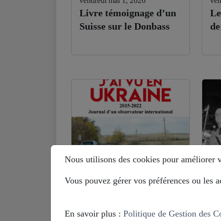
vendredi mai 1, 2026
ven
Livre témoignage d’un
Le
Suisse sur le Donbass
de
Nous utilisons des cookies pour améliorer vo
Vous pouvez gérer vos préférences ou les ac
lundi septembre 29, 2025
mar
Benoit Paré (ex-OSCE
Hi
en Ukraine) : je ne
Eu
En savoir plus :
Politique de Gestion des C