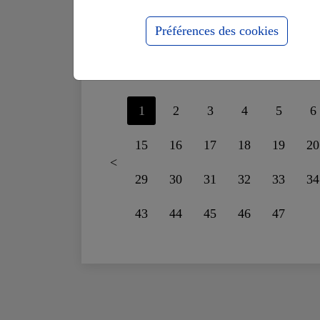
supportais plus le
fo
mensonge
ru
Préférences des cookies
1
2
3
4
5
6
15
16
17
18
19
20
<
29
30
31
32
33
34
43
44
45
46
47