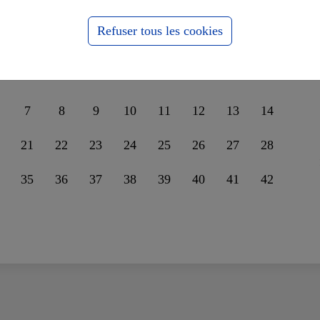
nder leur unité sur la
ssophobie
Refuser tous les cookies
7
8
9
10
11
12
13
14
21
22
23
24
25
26
27
28
35
36
37
38
39
40
41
42