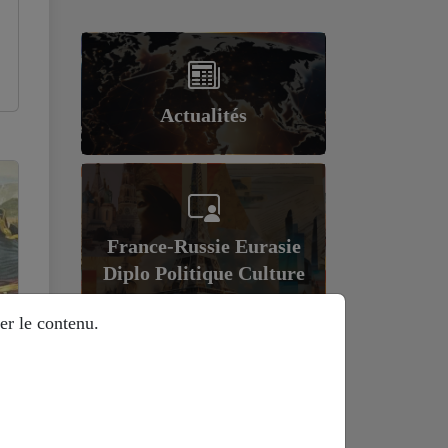
Actualités
France-Russie Eurasie
Diplo Politique Culture
er le contenu.
Géopolitique et
économie