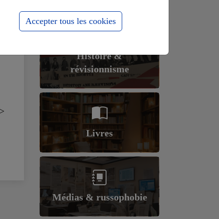
Accepter tous les cookies
Histoire &
révisionnisme
>
Livres
Médias & russophobie