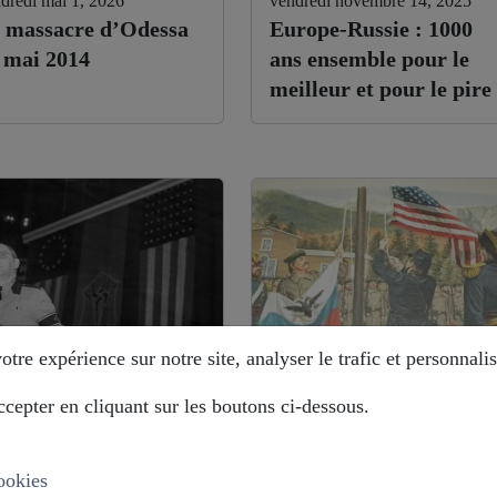
dredi mai 1, 2026
vendredi novembre 14, 2025
 massacre d’Odessa
Europe-Russie : 1000
 mai 2014
ans ensemble pour le
meilleur et pour le pire
tre expérience sur notre site, analyser le trafic et personnalis
cepter en cliquant sur les boutons ci-dessous.
di août 12, 2025
mardi août 12, 2025
stoire déformée : les
Alaska : comment la
ropéistes veulent
Russie évite le piège ?
ookies