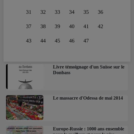
31
32
33
34
35
36
37
38
39
40
41
42
43
44
45
46
47
Livre témoignage d'un Suisse sur le
Donbass
Le massacre d'Odessa de mai 2014
Europe-Russie : 1000 ans ensemble