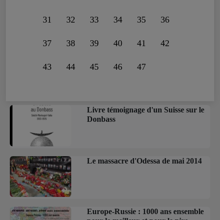
31
32
33
34
35
36
37
38
39
40
41
42
43
44
45
46
47
Livre témoignage d'un Suisse sur le
Donbass
Le massacre d'Odessa de mai 2014
Europe-Russie : 1000 ans ensemble