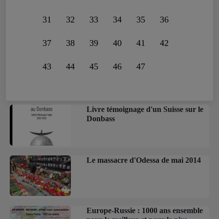
31
32
33
34
35
36
37
38
39
40
41
42
43
44
45
46
47
Livre témoignage d'un Suisse sur le
Donbass
Le massacre d'Odessa de mai 2014
Europe-Russie : 1000 ans ensemble