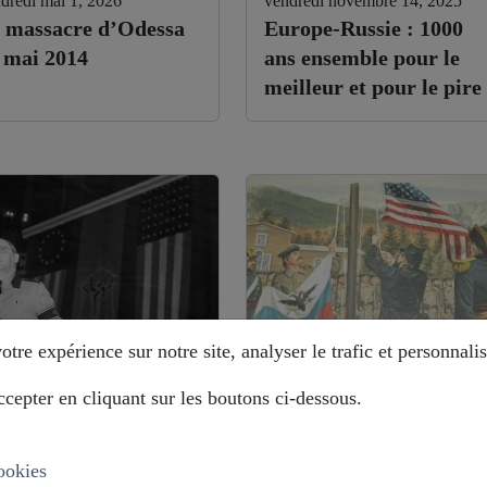
dredi mai 1, 2026
vendredi novembre 14, 2025
 massacre d’Odessa
Europe-Russie : 1000
 mai 2014
ans ensemble pour le
meilleur et pour le pire
tre expérience sur notre site, analyser le trafic et personnalis
cepter en cliquant sur les boutons ci-dessous.
di août 12, 2025
mardi août 12, 2025
stoire déformée : les
Alaska : comment la
ropéistes veulent
Russie évite le piège ?
ookies