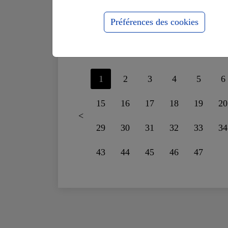
supportais plus le
fo
mensonge
ru
Préférences des cookies
1
2
3
4
5
6
15
16
17
18
19
20
<
29
30
31
32
33
34
43
44
45
46
47