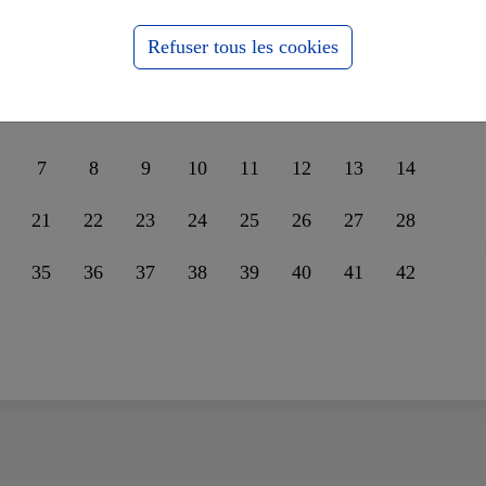
nder leur unité sur la
ssophobie
Refuser tous les cookies
7
8
9
10
11
12
13
14
21
22
23
24
25
26
27
28
35
36
37
38
39
40
41
42