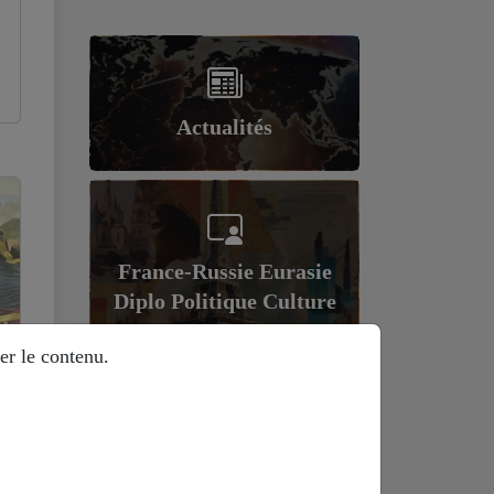
Actualités
France-Russie Eurasie
Diplo Politique Culture
er le contenu.
Géopolitique et
économie