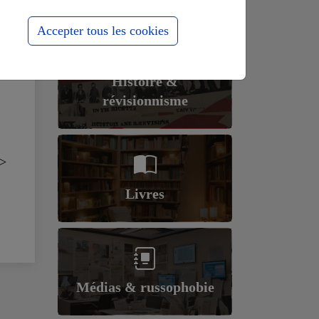
Accepter tous les cookies
Histoire &
révisionnisme
>
Livres
Médias & russophobie