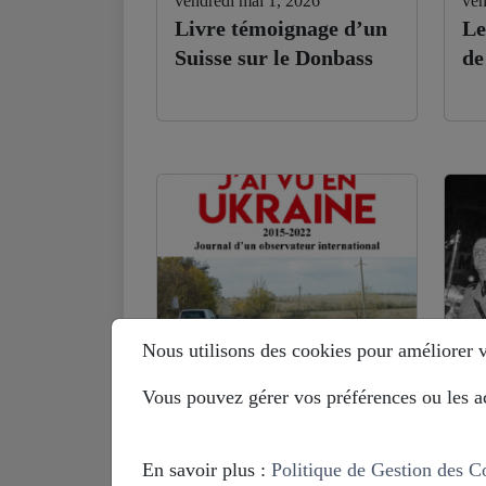
vendredi mai 1, 2026
ven
Livre témoignage d’un
Le
Suisse sur le Donbass
de
Nous utilisons des cookies pour améliorer vo
Vous pouvez gérer vos préférences ou les ac
lundi septembre 29, 2025
mar
Benoit Paré (ex-OSCE
Hi
en Ukraine) : je ne
Eu
En savoir plus :
Politique de Gestion des C