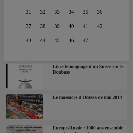
31
32
33
34
35
36
37
38
39
40
41
42
43
44
45
46
47
Livre témoignage d'un Suisse sur le
Donbass
Le massacre d'Odessa de mai 2014
Europe-Russie : 1000 ans ensemble