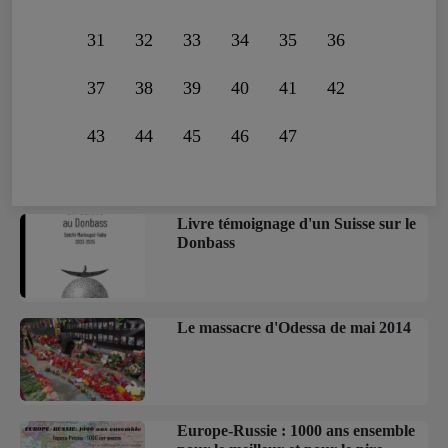
31
32
33
34
35
36
37
38
39
40
41
42
43
44
45
46
47
Livre témoignage d'un Suisse sur le
Donbass
Le massacre d'Odessa de mai 2014
Europe-Russie : 1000 ans ensemble