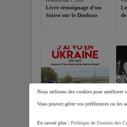
vendredi mai 1, 2026
ven
Livre témoignage d’un
Le
Suisse sur le Donbass
de
Nous utilisons des cookies pour améliorer vo
Vous pouvez gérer vos préférences ou les ac
lundi septembre 29, 2025
mar
Benoit Paré (ex-OSCE
Hi
en Ukraine) : je ne
Eu
En savoir plus :
Politique de Gestion des C