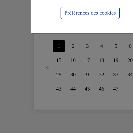
supportais plus le
fo
mensonge
ru
Préférences des cookies
1
2
3
4
5
6
15
16
17
18
19
20
<
29
30
31
32
33
34
43
44
45
46
47