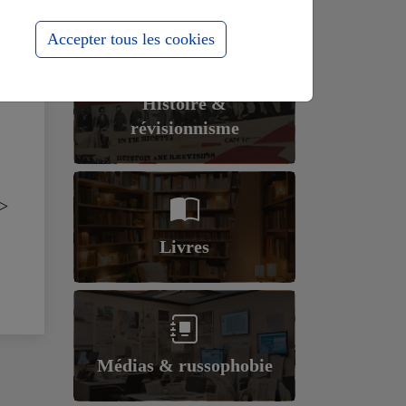
Accepter tous les cookies
Histoire &
révisionnisme
>
Livres
Médias & russophobie