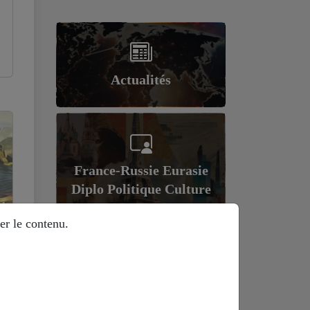
Actualités
France-Russie Eurasie
Diplo Politique Culture
er le contenu.
Géopolitique et
économie