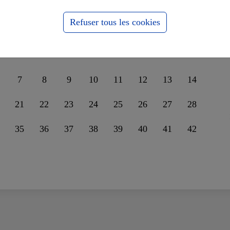
nder leur unité sur la
ssophobie
Refuser tous les cookies
7
8
9
10
11
12
13
14
21
22
23
24
25
26
27
28
35
36
37
38
39
40
41
42