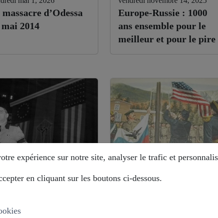
dredi mai 1, 2026
vendredi novembre 14, 2025
 massacre d’Odessa
Europe-Russie : 1000
 mai 2014
ans ensemble pour le
meilleur et pour le pire
tre expérience sur notre site, analyser le trafic et personnalis
cepter en cliquant sur les boutons ci-dessous.
di août 12, 2025
mardi août 12, 2025
stoire déformée : les
Alaska : comment la
ropéistes veulent
Russie évite le piège ?
ookies