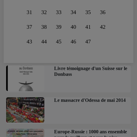
31
32
33
34
35
36
37
38
39
40
41
42
43
44
45
46
47
Livre témoignage d'un Suisse sur le
Donbass
Le massacre d'Odessa de mai 2014
Europe-Russie : 1000 ans ensemble